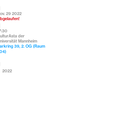
ov. 29 2022
bgelaufen!
7:30
ulturAsta der
niversität Mannheim
arkring 39, 2. OG (Raum
04)
2022