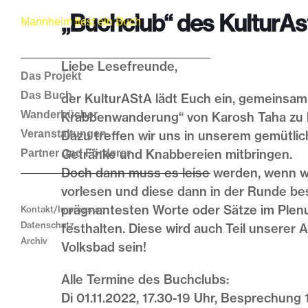
„Buchclub“ des KulturAs
Mannheim liest ein Buch
Liebe Lesefreunde,
Das Projekt
Das Buch
der KulturAStA lädt Euch ein, gemeinsa
Wanderbücher
Krabbenwanderung“ von Karosh Taha zu l
Veranstaltungen
Dazu treffen wir uns in unserem gemütli
Getränke und Knabbereien mitbringen.
Partner und Förderer
Doch dann muss es leise werden, wenn w
vorlesen und diese dann in der Runde be
prägnantesten Worte oder Sätze im Plen
Kontakt/Impressum
Datenschutz
festhalten. Diese wird auch Teil unserer
Archiv
Volksbad sein!
Alle Termine des Buchclubs:
Di 01.11.2022, 17.30-19 Uhr, Besprechung 1.