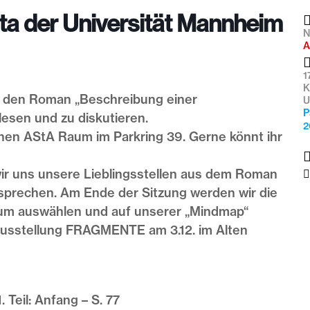
ta der Universität Mannheim
N
A
1
K
m den Roman „Beschreibung einer
U
P
esen und zu diskutieren.
2
chen AStA Raum im Parkring 39. Gerne könnt ihr
ir uns unsere Lieblingsstellen aus dem Roman
sprechen. Am Ende der Sitzung werden wir die
um auswählen und auf unserer „Mindmap“
 Ausstellung FRAGMENTE am 3.12. im Alten
 Teil: Anfang – S. 77